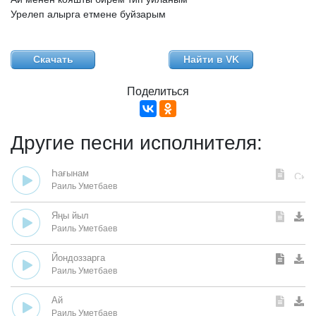
Урелеп
алырга
етмене
буйзарым
Скачать
Найти в VK
Поделиться
Другие песни исполнителя:
Һағынам
Раиль Уметбаев
Яңы йыл
Раиль Уметбаев
Йондоззарга
Раиль Уметбаев
Ай
Раиль Уметбаев