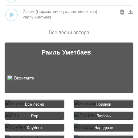
Йәнем (Һорама минең хәлем нисек тип)
Раиль Уметбаев
Все песни автора
Раиль Уметбаев
Вконтакте
Все песни
Новинки
Pop
Любовь
Клубняк
Народные