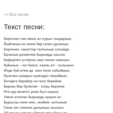
<< Все песни
Текст песни:
Биргенен
пин
мине
ал
нурын
тандарзын,
Йыйганын
ин
мине
бар
гелен
даланын
Биргенен,
канаттар
талпыныр
сатымда
Балалык
рехметем
йырымда
сагыла
Каферлеп
устерген
мин
пинен
емешен,
Куйынын
-
гел
бакса,
назлы
ел
-
пулышын.
Инде
буй
етем
де,
мин
пине
сабыймын,
Кунелен
назарын
кузенден
таныймын.
Боларга
берабер
ни
гене
бирейем
Берзэн-бер
булегем
-
тогры
йерэгем
Ите
кур
кенегет,
риза
был
ошына
Узене
аталган
йырымды
кушып
ал
Бурыслы
пине
мин,
эсейем
-алтыным
Сина
тип
эленем
доньянын
асылын
Ай
менен
кояшты
бирем
тип
уйланым