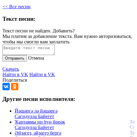
<< Все песни
Текст песни:
Текст песни не найден.
Добавить?
Мы платим за добавление текста. Вам нужно авторизоваться,
чтобы мы смогли вам заплатить
Отмена
Отправить
Скачать
Найти в VK
Найти в VK
Поделиться
Другие песни исполнителя:
Йәшәргә лә йәшәргә
Сагидулла Байегет
Ҡартаямы ни һуң йөрәк
Сагидулла Байегет
Әйҙәгеҙ, әйҙәгеҙ бергә