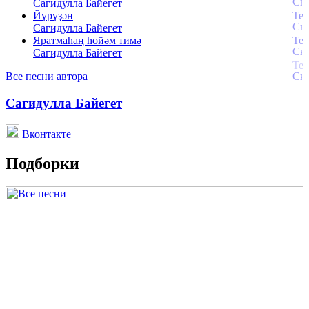
Сагидулла Байегет
Йүрүҙән
Сагидулла Байегет
Яратмаһаң һөйәм тимә
Сагидулла Байегет
Все песни автора
Сагидулла Байегет
Вконтакте
Подборки