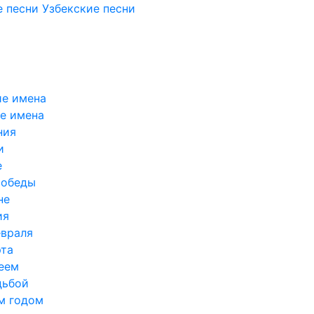
 песни
Узбекские песни
е имена
е имена
ния
и
е
Победы
не
ия
евраля
рта
еем
дьбой
м годом