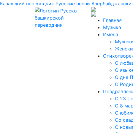
Казахский переводчик
Русские песни
Азербайджанские
Главная
Музыка
Имена
Мужски
Женски
Стихотворе
О любв
О язык
О дне 
О Роди
Поздравлен
С 23 ф
С 8 ма
С юбил
Со сва
С новы