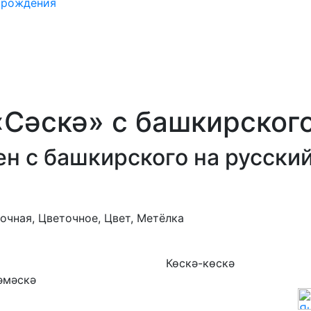
 рождения
«Сәскә» с башкирского
н с башкирского на русски
очная, Цветочное, Цвет, Метёлка
Көскә-көскә
әмәскә