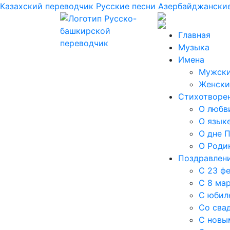
Казахский переводчик
Русские песни
Азербайджанские
Главная
Музыка
Имена
Мужски
Женски
Стихотворе
О любв
О язык
О дне 
О Роди
Поздравлен
С 23 ф
С 8 ма
С юбил
Со сва
С новы