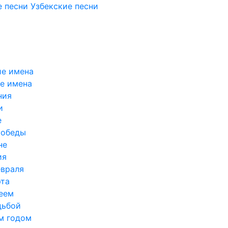
 песни
Узбекские песни
е имена
е имена
ния
и
е
Победы
не
ия
евраля
рта
еем
дьбой
м годом