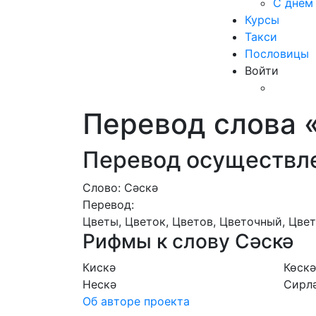
С днем
Курсы
Такси
Пословицы
Войти
Перевод слова 
Перевод осуществле
Слово: Сәскә
Перевод:
Цветы, Цветок, Цветов, Цветочный, Цвет
Рифмы к слову Сәскә
Кискә
Көскә
Нескә
Сирл
Об авторе проекта