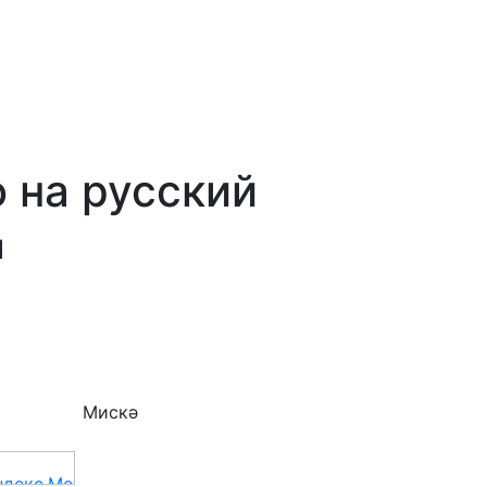
 на русский
й
Мискә