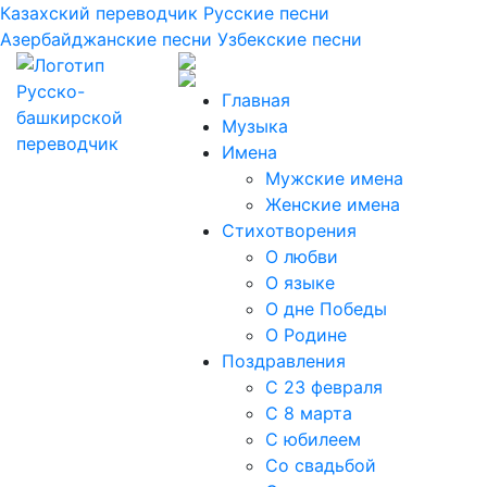
Казахский переводчик
Русские песни
Азербайджанские песни
Узбекские песни
Главная
Музыка
Имена
Мужские имена
Женские имена
Стихотворения
О любви
О языке
О дне Победы
О Родине
Поздравления
С 23 февраля
С 8 марта
С юбилеем
Со свадьбой