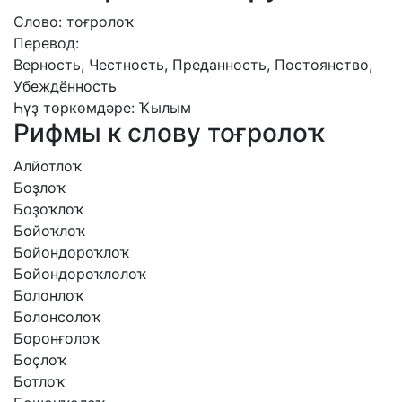
Слово: тоғролоҡ
Перевод:
Верность, Честность, Преданность, Постоянство,
Убеждённость
Һүҙ төркөмдәре: Ҡылым
Рифмы к слову тоғролоҡ
Алйотлоҡ
Боҙлоҡ
Боҙоҡлоҡ
Бойоҡлоҡ
Бойондороҡлоҡ
Бойондороҡлолоҡ
Болонлоҡ
Болонсолоҡ
Боронғолоҡ
Боҫлоҡ
Ботлоҡ