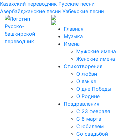
Казахский переводчик
Русские песни
Азербайджанские песни
Узбекские песни
Главная
Музыка
Имена
Мужские имена
Женские имена
Стихотворения
О любви
О языке
О дне Победы
О Родине
Поздравления
С 23 февраля
С 8 марта
С юбилеем
Со свадьбой