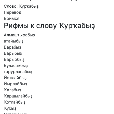
Слово: Ҡурҡабыҙ
Перевод:
Боимся
Рифмы к слову Ҡурҡабыҙ
Алмаштырабыҙ
атайыбыҙ
Барабыҙ
Барыбыҙ
Барырбыҙ
Буласаҡбыҙ
ғорурланабыҙ
Йоҡлайбыҙ
Йырлайбыҙ
Ҡалабыҙ
Ҡаршылайбыҙ
Ҡотлайбыҙ
Ҡубыҙ