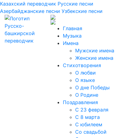
Казахский переводчик
Русские песни
Азербайджанские песни
Узбекские песни
Главная
Музыка
Имена
Мужские имена
Женские имена
Стихотворения
О любви
О языке
О дне Победы
О Родине
Поздравления
С 23 февраля
С 8 марта
С юбилеем
Со свадьбой