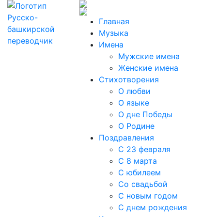
Главная
Музыка
Имена
Мужские имена
Женские имена
Стихотворения
О любви
О языке
О дне Победы
О Родине
Поздравления
С 23 февраля
С 8 марта
С юбилеем
Со свадьбой
С новым годом
С днем рождения