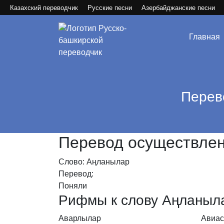
Казахский переводчик
Русские песни
Азербайджанские песни
Главная
Перев
Перевод осуществлен 
Слово: Аңланылар
Перевод:
Поняли
Рифмы к слову Аңланыл
Аварлылар
Авиас