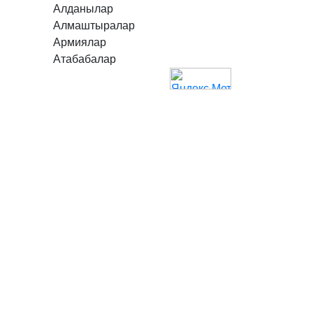
Алданылар
Алмаштыралар
Армиялар
Атабабалар