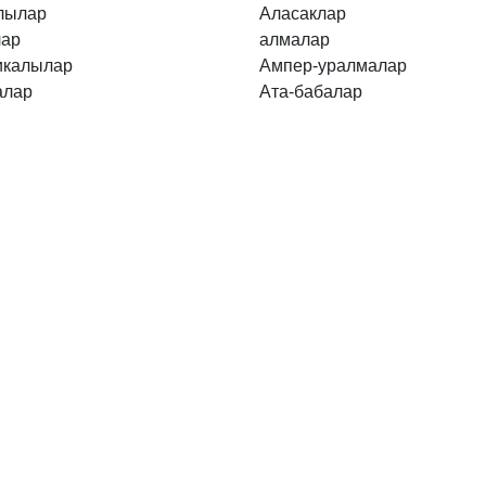
лылар
Аласаклар
лар
алмалар
икалылар
Ампер-уралмалар
алар
Ата-бабалар