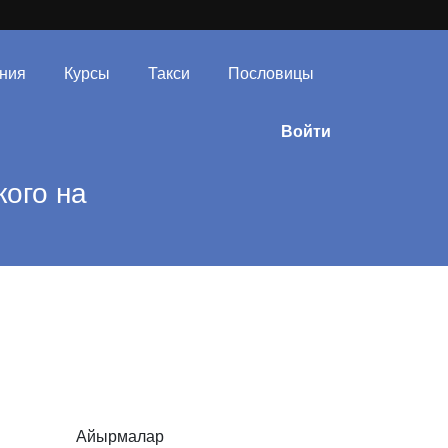
ния
Курсы
Такси
Пословицы
Войти
ого на
Айырмалар