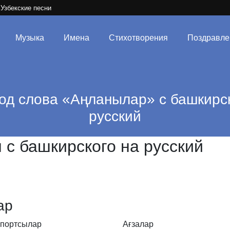
Узбекские песни
Музыка
Имена
Стихотворения
Поздравле
од слова «Аңланылар» с башкирск
русский
с башкирского на русский
ар
портсылар
Ағзалар