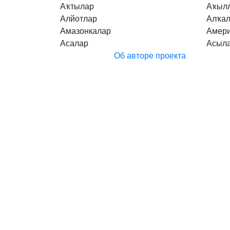
Аҡтылар
Аҡыл
Алйотлар
Алҡа
Амазонкалар
Амер
Асалар
Асыл
Об авторе проекта