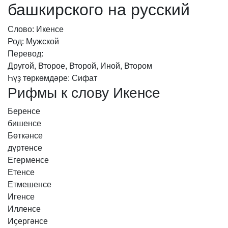
башкирского на русский
Слово: Икенсе
Род: Мужской
Перевод:
Другой, Второе, Второй, Иной, Втором
Һүҙ төркөмдәре: Сифат
Рифмы к слову Икенсе
Беренсе
бишенсе
Бөткәнсе
дүртенсе
Егерменсе
Етенсе
Етмешенсе
Игенсе
Илленсе
Иҫергәнсе