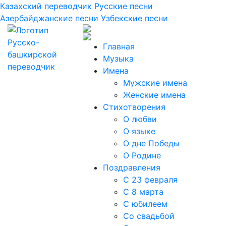
Казахский переводчик
Русские песни
Азербайджанские песни
Узбекские песни
Главная
Музыка
Имена
Мужские имена
Женские имена
Стихотворения
О любви
О языке
О дне Победы
О Родине
Поздравления
С 23 февраля
С 8 марта
С юбилеем
Со свадьбой