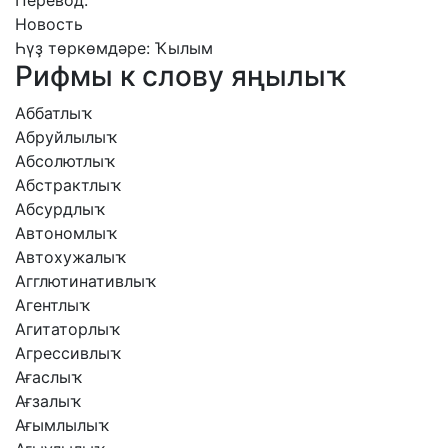
Перевод:
Новость
Һүҙ төркөмдәре: Ҡылым
Рифмы к слову яңылыҡ
Аббатлыҡ
Абруйлылыҡ
Абсолютлыҡ
Абстрактлыҡ
Абсурдлыҡ
Автономлыҡ
Автохужалыҡ
Агглютинативлыҡ
Агентлыҡ
Агитаторлыҡ
Агрессивлыҡ
Ағаслыҡ
Ағзалыҡ
Ағымлылыҡ