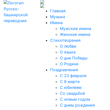
Главная
Музыка
Имена
Мужские имена
Женские имена
Стихотворения
О любви
О языке
О дне Победы
О Родине
Поздравления
С 23 февраля
С 8 марта
С юбилеем
Со свадьбой
С новым годом
С днем рождения