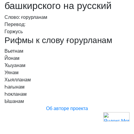
башкирского на русский
Слово: ғорурланам
Перевод:
Горжусь
Рифмы к слову ғорурланам
Вьетнам
Йонам
Ҡыуанам
Уянам
Хыялланам
Һағынам
Һокланам
Ышанам
Об авторе проекта