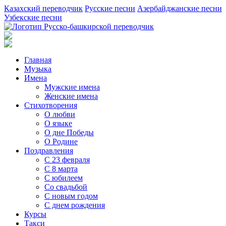
Казахский переводчик
Русские песни
Азербайджанские песни
Узбекские песни
Главная
Музыка
Имена
Мужские имена
Женские имена
Стихотворения
О любви
О языке
О дне Победы
О Родине
Поздравления
С 23 февраля
С 8 марта
С юбилеем
Со свадьбой
С новым годом
С днем рождения
Курсы
Такси