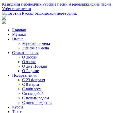
Казахский переводчик
Русские песни
Азербайджанские песни
Узбекские песни
Главная
Музыка
Имена
Мужские имена
Женские имена
Стихотворения
О любви
О языке
О дне Победы
О Родине
Поздравления
С 23 февраля
С 8 марта
С юбилеем
Со свадьбой
С новым годом
С днем рождения
Курсы
Такси