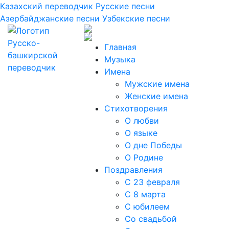
Казахский переводчик
Русские песни
Азербайджанские песни
Узбекские песни
Главная
Музыка
Имена
Мужские имена
Женские имена
Стихотворения
О любви
О языке
О дне Победы
О Родине
Поздравления
С 23 февраля
С 8 марта
С юбилеем
Со свадьбой