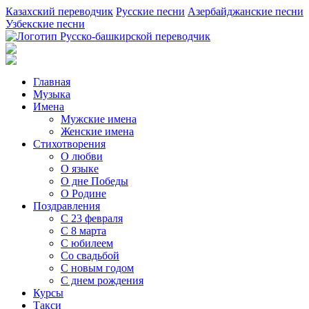
Казахский переводчик
Русские песни
Азербайджанские песни
Узбекские песни
Главная
Музыка
Имена
Мужские имена
Женские имена
Стихотворения
О любви
О языке
О дне Победы
О Родине
Поздравления
С 23 февраля
С 8 марта
С юбилеем
Со свадьбой
С новым годом
С днем рождения
Курсы
Такси