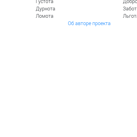
Густота
Добр
Дурнота
Забот
Ломота
Льгот
Об авторе проекта