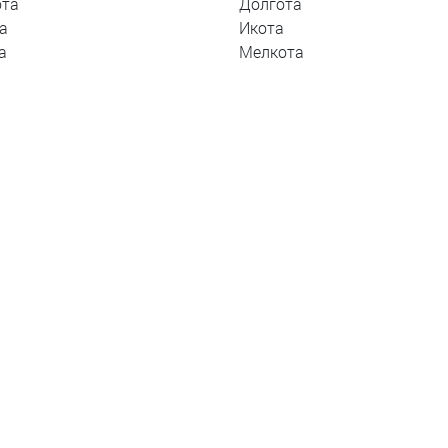
ота
Долгота
а
Икота
а
Мелкота