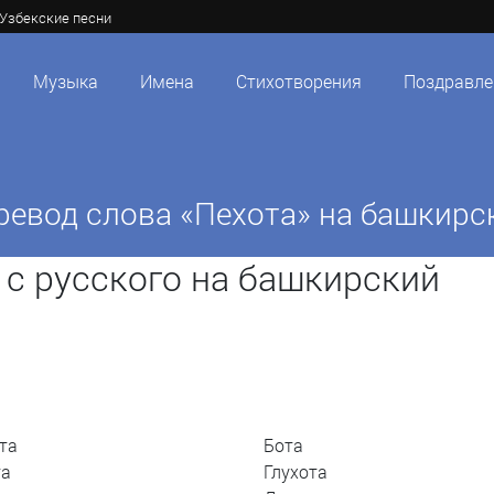
Узбекские песни
Музыка
Имена
Стихотворения
Поздравле
ревод слова «Пехота» на башкирс
 с русского на башкирский
та
Бота
та
Глухота