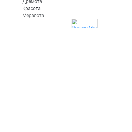
Дремота
Красота
Мерзлота