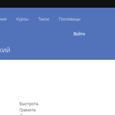
ния
Курсы
Такси
Пословицы
Войти
кий
Быстрота
Грамота