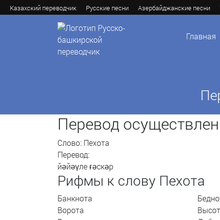
Казахский переводчик
Русские песни
Азербайджанские песни
Главная
Пе
Перевод осуществлен
Слово: Пехота
Перевод:
йәйәүле ғәскәр
Рифмы к слову Пехота
Банкнота
Бедно
Ворота
Высо