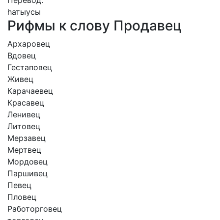
Перевод:
һатыусы
Рифмы к слову Продавец
Архаровец
Вдовец
Гестаповец
Живец
Карачаевец
Красавец
Ленивец
Литовец
Мерзавец
Мертвец
Мордовец
Паршивец
Певец
Пловец
Работорговец