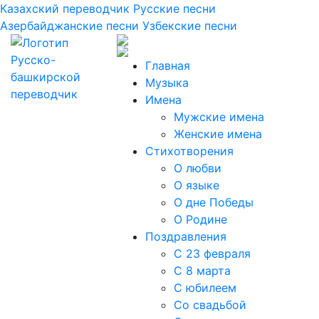
Казахский переводчик
Русские песни
Азербайджанские песни
Узбекские песни
Главная
Музыка
Имена
Мужские имена
Женские имена
Стихотворения
О любви
О языке
О дне Победы
О Родине
Поздравления
С 23 февраля
С 8 марта
С юбилеем
Со свадьбой