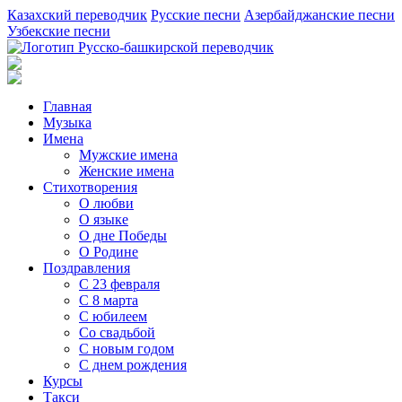
Казахский переводчик
Русские песни
Азербайджанские песни
Узбекские песни
Главная
Музыка
Имена
Мужские имена
Женские имена
Стихотворения
О любви
О языке
О дне Победы
О Родине
Поздравления
С 23 февраля
С 8 марта
С юбилеем
Со свадьбой
С новым годом
С днем рождения
Курсы
Такси