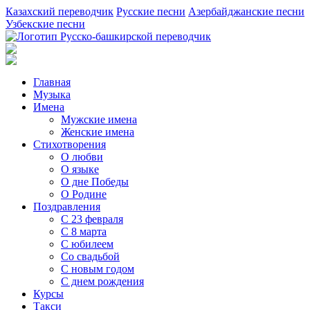
Казахский переводчик
Русские песни
Азербайджанские песни
Узбекские песни
Главная
Музыка
Имена
Мужские имена
Женские имена
Стихотворения
О любви
О языке
О дне Победы
О Родине
Поздравления
С 23 февраля
С 8 марта
С юбилеем
Со свадьбой
С новым годом
С днем рождения
Курсы
Такси