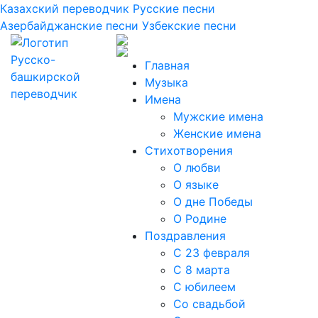
Казахский переводчик
Русские песни
Азербайджанские песни
Узбекские песни
Главная
Музыка
Имена
Мужские имена
Женские имена
Стихотворения
О любви
О языке
О дне Победы
О Родине
Поздравления
С 23 февраля
С 8 марта
С юбилеем
Со свадьбой