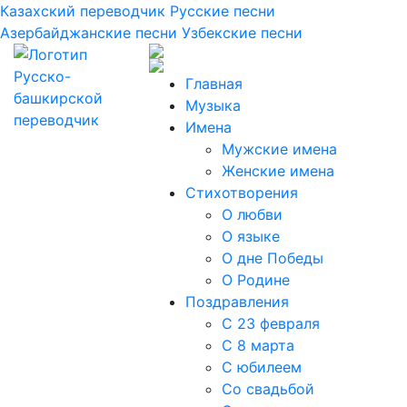
Казахский переводчик
Русские песни
Азербайджанские песни
Узбекские песни
Главная
Музыка
Имена
Мужские имена
Женские имена
Стихотворения
О любви
О языке
О дне Победы
О Родине
Поздравления
С 23 февраля
С 8 марта
С юбилеем
Со свадьбой