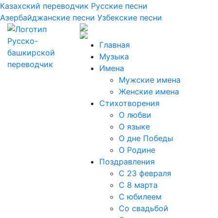
Казахский переводчик
Русские песни
Азербайджанские песни
Узбекские песни
Главная
Музыка
Имена
Мужские имена
Женские имена
Стихотворения
О любви
О языке
О дне Победы
О Родине
Поздравления
С 23 февраля
С 8 марта
С юбилеем
Со свадьбой