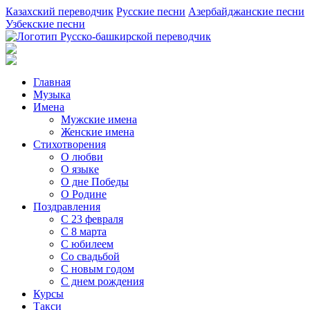
Казахский переводчик
Русские песни
Азербайджанские песни
Узбекские песни
Главная
Музыка
Имена
Мужские имена
Женские имена
Стихотворения
О любви
О языке
О дне Победы
О Родине
Поздравления
С 23 февраля
С 8 марта
С юбилеем
Со свадьбой
С новым годом
С днем рождения
Курсы
Такси