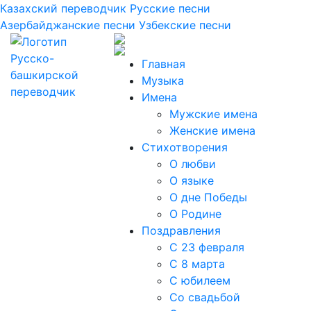
Казахский переводчик
Русские песни
Азербайджанские песни
Узбекские песни
Главная
Музыка
Имена
Мужские имена
Женские имена
Стихотворения
О любви
О языке
О дне Победы
О Родине
Поздравления
С 23 февраля
С 8 марта
С юбилеем
Со свадьбой