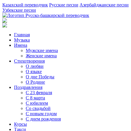
Казахский переводчик
Русские песни
Азербайджанские песни
Узбекские песни
Главная
Музыка
Имена
Мужские имена
Женские имена
Стихотворения
О любви
О языке
О дне Победы
О Родине
Поздравления
С 23 февраля
С 8 марта
С юбилеем
Со свадьбой
С новым годом
С днем рождения
Курсы
Такси