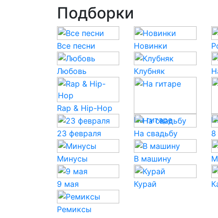
Подборки
Все песни
Новинки
P
Любовь
Клубняк
Н
Rap & Hip-Hop
На гитаре
Н
23 февраля
На свадьбу
8
Минусы
В машину
М
9 мая
Курай
К
Ремиксы