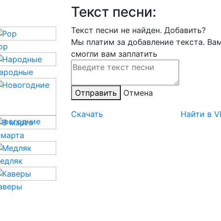
Текст песни:
Текст песни не найден.
Добавить?
Мы платим за добавление текста. Ва
op
смогли вам заплатить
ародные
Отправить
Отмена
Скачать
Найти в V
овогодние
 марта
едляк
аверы