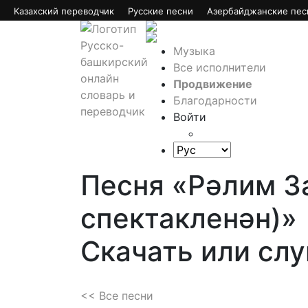
Казахский переводчик
Русские песни
Азербайджанские пес
Музыка
Все исполнители
Продвижение
Благодарности
Войти
Песня «Рәлим З
спектакленән)»
Скачать или сл
<< Все песни