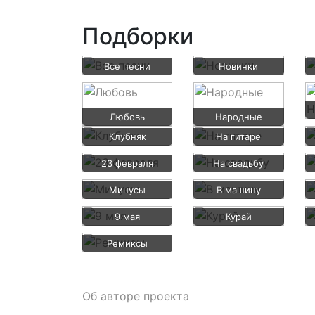
Подборки
Все песни
Новинки
Любовь
Народные
Клубняк
На гитаре
23 февраля
На свадьбу
Минусы
В машину
9 мая
Курай
Ремиксы
Об авторе проекта