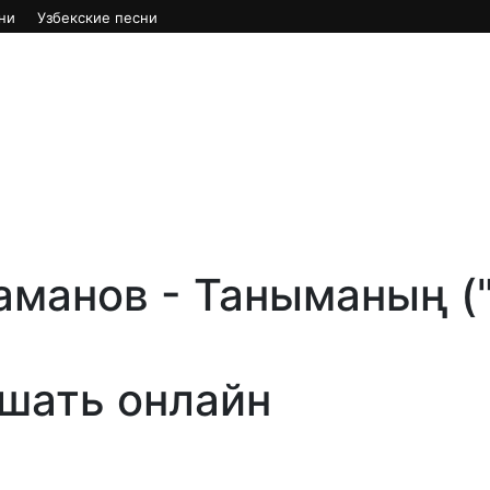
ни
Узбекские песни
аманов - Таныманың (
ушать онлайн