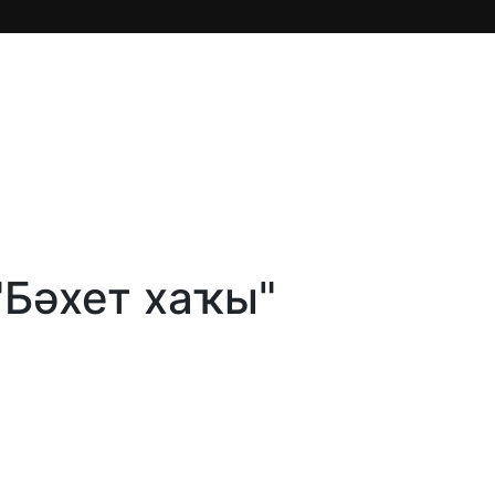
"Бәхет хаҡы"