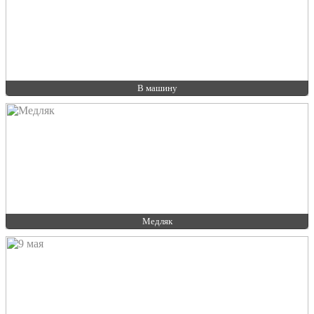
В машину
Медляк