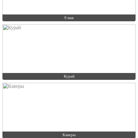
9 мая
Курай
Каверы