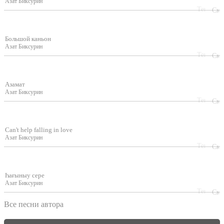
Азат Биксурин
Большой каньон
Азат Биксурин
Азамат
Азат Биксурин
Can't help falling in love
Азат Биксурин
Һағыныу сере
Азат Биксурин
Все песни автора