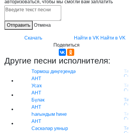
авторизоваться, чтобы мы смогли вам заплатить
Отправить
Отмена
Скачать
Найти в VK
Найти в VK
Поделиться
Другие песни исполнителя:
Тормош диңгеҙендә
АНТ
Усаҡ
АНТ
Бүләк
АНТ
Һағындым һине
АНТ
Сәскәләр уяныр