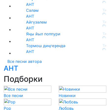
АНТ
Сәләм
АНТ
Айгүзәлем
АНТ
Яңы йыл поппури
АНТ
Тормош диңгеҙендә
АНТ
Все песни автора
АНТ
Подборки
Все песни
Новинки
Pop
Любовь