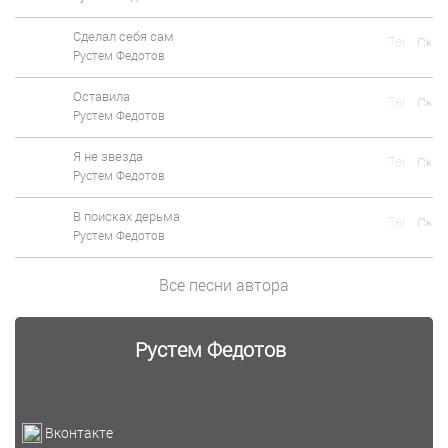
Сделал себя сам
Рустем Федотов
Оставила
Рустем Федотов
Я не звезда
Рустем Федотов
В поисках дерьма
Рустем Федотов
Все песни автора
Рустем Федотов
Вконтакте