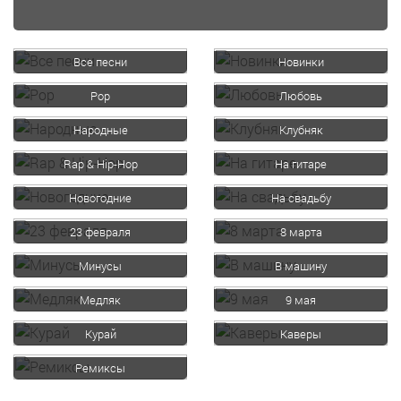
Все песни
Новинки
Pop
Любовь
Народные
Клубняк
Rap & Hip-Hop
На гитаре
Новогодние
На свадьбу
23 февраля
8 марта
Минусы
В машину
Медляк
9 мая
Курай
Каверы
Ремиксы