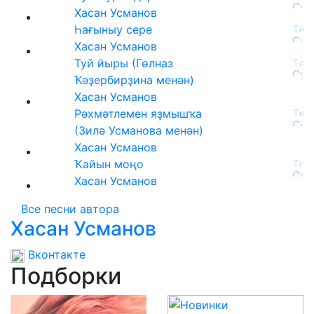
Хасан Усманов
Һағыныу сере
Хасан Усманов
Туй йыры (Гөлназ
Ҡәҙербирҙина менән)
Хасан Усманов
Рәхмәтлемен яҙмышҡа
(Зилә Усманова менән)
Хасан Усманов
Ҡайын моңо
Хасан Усманов
Все песни автора
Хасан Усманов
Вконтакте
Подборки