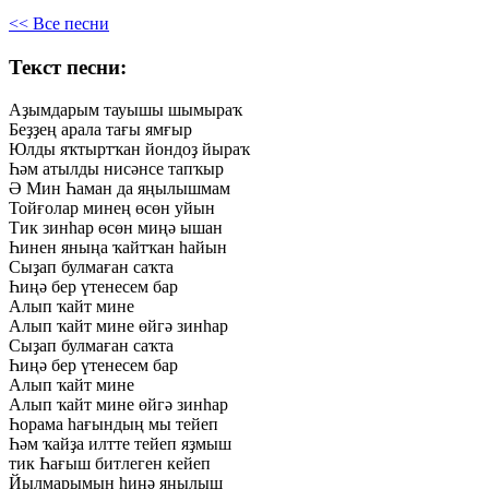
<< Все песни
Текст песни:
Аҙымдарым
тауышы
шымыраҡ
Беҙҙең
арала
тағы
ямғыр
Юлды
яҡтыртҡан
йондоҙ
йыраҡ
Һәм
атылды
нисәнсе
тапҡыр
Ә
Мин
Һаман
да
яңылышмам
Тойғолар
минең
өсөн
уйын
Тик
зинһар
өсөн
миңә
ышан
Һинен
яныңа
ҡайтҡан
һайын
Сыҙап
булмаған
саҡта
Һиңә
бер
үтенесем
бар
Алып
ҡайт
мине
Алып
ҡайт
мине
өйгә
зинһар
Сыҙап
булмаған
саҡта
Һиңә
бер
үтенесем
бар
Алып
ҡайт
мине
Алып
ҡайт
мине
өйгә
зинһар
Һорама
һағындың
мы
тейеп
Һәм
ҡайҙа
илтте
тейеп
яҙмыш
тик
Һағыш
битлеген
кейеп
Йылмарымын
һиңә
яңылыш