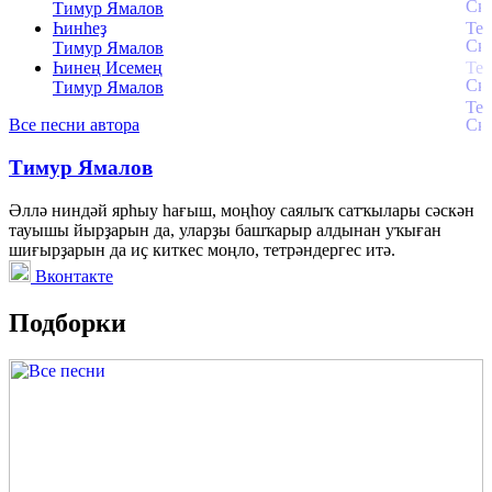
Тимур Ямалов
Һинһеҙ
Тимур Ямалов
Һинең Исемең
Тимур Ямалов
Все песни автора
Тимур Ямалов
Әллә ниндәй ярһыу һағыш, моңһоу саялыҡ сатҡылары сәскән
тауышы йырҙарын да, уларҙы башҡарыр алдынан уҡыған
шиғырҙарын да иҫ киткес моңло, тетрәндергес итә.
Вконтакте
Подборки