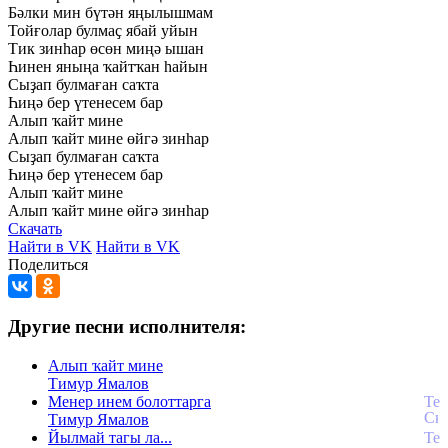
Бәлки
мин
бүтән
яңылышмам
Тойғолар
булмаҫ
ябай
уйын
Тик
зинһар
өсөн
миңә
ышан
Һинен
яныңа
ҡайтҡан
һайын
Сыҙап
булмаған
саҡта
Һиңә
бер
үтенесем
бар
Алып
ҡайт
мине
Алып
ҡайт
мине
өйгә
зинһар
Сыҙап
булмаған
саҡта
Һиңә
бер
үтенесем
бар
Алып
ҡайт
мине
Алып
ҡайт
мине
өйгә
зинһар
Скачать
Найти в VK
Найти в VK
Поделиться
Другие песни исполнителя:
Алып ҡайт мине
Тимур Ямалов
Менер инем болоттарга
Тимур Ямалов
Йылмай тагы ла...