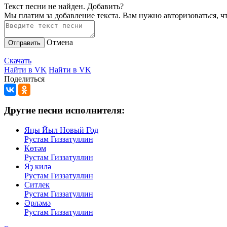
Текст песни не найден.
Добавить?
Мы платим за добавление текста. Вам нужно авторизоваться, ч
Отмена
Отправить
Скачать
Найти в VK
Найти в VK
Поделиться
Другие песни исполнителя:
Яңы Йыл Новый Год
Рустам Гиззатуллин
Көтәм
Рустам Гиззатуллин
Яҙ килә
Рустам Гиззатуллин
Ситлек
Рустам Гиззатуллин
Әрләмә
Рустам Гиззатуллин