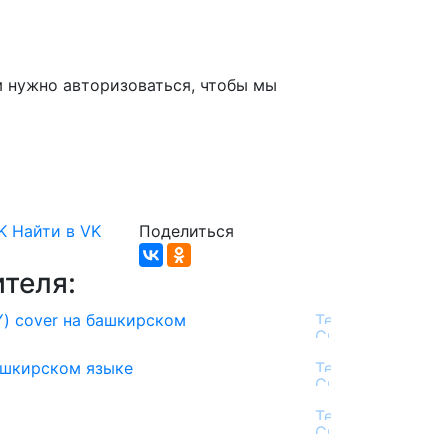
м нужно авторизоваться, чтобы мы
K
Найти в VK
Поделиться
теля:
) cover на башкирском
Башкирском языке