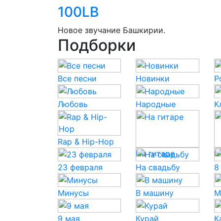
100LB
Новое звучание Башкирии.
Подборки
Все песни
Новинки
P
Любовь
Народные
К
Rap & Hip-Hop
На гитаре
Н
23 февраля
На свадьбу
8
Минусы
В машину
М
9 мая
Курай
К