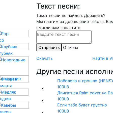
Текст песни:
Текст песни не найден.
Добавить?
Мы платим за добавление текста. Ва
смогли вам заплатить
op
Отправить
Отмена
лубняк
Скачать
Найти в V
Другие песни исполни
овогодние
Поболело и прошло (HENSY
 марта
100LB
Двигаться Raim cover на 
едляк
100LB
Если тебе будет грустно
100LB
аверы