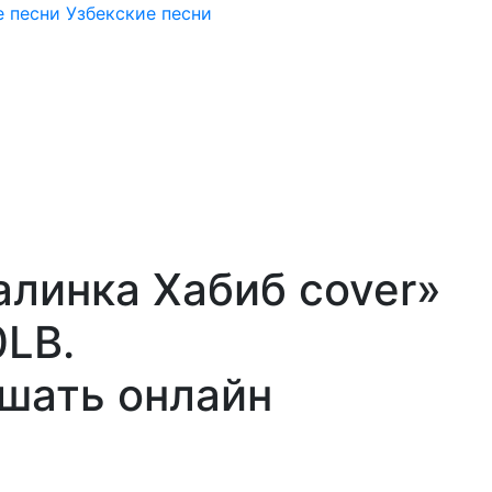
 песни
Узбекские песни
алинка Хабиб cover»
0LB.
ушать онлайн