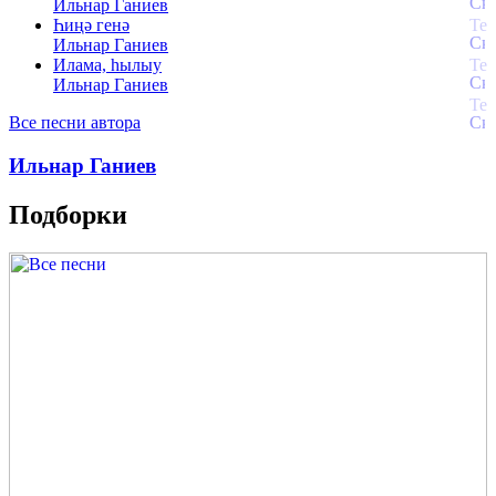
Ильнар Ганиев
Һиңә генә
Ильнар Ганиев
Илама, һылыу
Ильнар Ганиев
Все песни автора
Ильнар Ганиев
Подборки