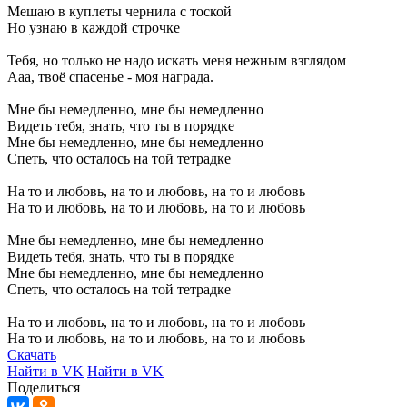
Мешаю
в
куплеты
чернила
с
тоской
Но
узнаю
в
каждой
строчке
Тебя,
но
только
не
надо
искать
меня
нежным
взглядом
Ааа,
твоё
спасенье
-
моя
награда.
Мне
бы
немедленно,
мне
бы
немедленно
Видеть
тебя,
знать,
что
ты
в
порядке
Мне
бы
немедленно,
мне
бы
немедленно
Спеть,
что
осталось
на
той
тетрадке
На
то
и
любовь,
на
то
и
любовь,
на
то
и
любовь
На
то
и
любовь,
на
то
и
любовь,
на
то
и
любовь
Мне
бы
немедленно,
мне
бы
немедленно
Видеть
тебя,
знать,
что
ты
в
порядке
Мне
бы
немедленно,
мне
бы
немедленно
Спеть,
что
осталось
на
той
тетрадке
На
то
и
любовь,
на
то
и
любовь,
на
то
и
любовь
На
то
и
любовь,
на
то
и
любовь,
на
то
и
любовь
Скачать
Найти в VK
Найти в VK
Поделиться