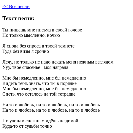
<< Все песни
Текст песни:
Ты
пишешь
мне
письма
в
своей
голове
Но
только
мысленно,
ночью
Я
снова
без
спроса
в
твоей
темноте
Туда
без
визы
я
срочно
Лечу,
но
только
не
надо
искать
меня
нежным
взглядом
Ууу,
твоё
спасенье
-
моя
награда
Мне
бы
немедленно,
мне
бы
немедленно
Видеть
тебя,
знать,
что
ты
в
порядке
Мне
бы
немедленно,
мне
бы
немедленно
Спеть,
что
осталось
на
той
тетрадке
На
то
и
любовь,
на
то
и
любовь,
на
то
и
любовь
На
то
и
любовь,
на
то
и
любовь,
на
то
и
любовь
По
улицам
снежным
идёшь
не
домой
Куда-то
от
судьбы
точно