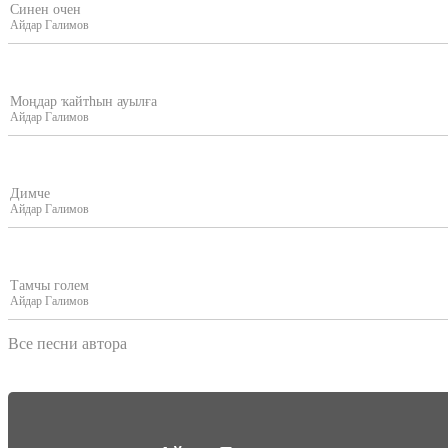
Синен очен
Айдар Галимов
Моңдар ҡайтһын ауылға
Айдар Галимов
Димче
Айдар Галимов
Тамчы голем
Айдар Галимов
Все песни автора