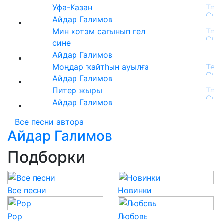
Уфа-Казан
Айдар Галимов
Мин котэм сагынып гел
сине
Айдар Галимов
Моңдар ҡайтһын ауылға
Айдар Галимов
Питер жыры
Айдар Галимов
Все песни автора
Айдар Галимов
Подборки
Все песни
Новинки
Pop
Любовь