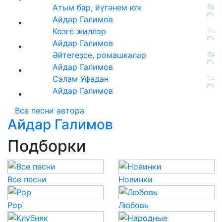
Атым бар, йүгәнем юҡ
Айдар Галимов
Козге жиллэр
Айдар Галимов
Әйтегеҙсе, ромашкалар
Айдар Галимов
Сэлам Уфадан
Айдар Галимов
Все песни автора
Айдар Галимов
Подборки
Все песни
Новинки
Pop
Любовь