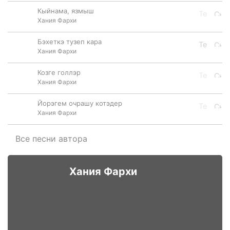
Кыйнама, язмыш
Хания Фархи
Бэхеткэ тузеп кара
Хания Фархи
Козге голлэр
Хания Фархи
Йорэгем очрашу котэдер
Хания Фархи
Все песни автора
Хания Фархи