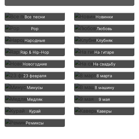
Все песни
Новинки
Pop
Любовь
Народные
Клубняк
Rap & Hip-Hop
На гитаре
Новогодние
На свадьбу
23 февраля
8 марта
Минусы
В машину
Медляк
9 мая
Курай
Каверы
Ремиксы