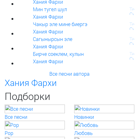
Хания Фархи
Мин тугел шул
Хания Фархи
Чакыр эле мине биергэ
Хания Фархи
Сагынырсын эле
Хания Фархи
Бирче соеклем, кулын
Хания Фархи
Все песни автора
Хания Фархи
Подборки
Все песни
Новинки
Pop
Любовь