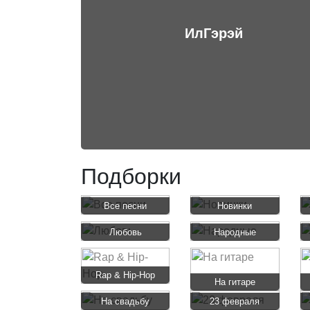
ИлГэрэй
Подборки
Все песни
Новинки
Любовь
Народные
Rap & Hip-Hop
На гитаре
На свадьбу
23 февраля