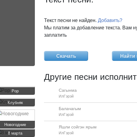
Текст песни не найден.
Добавить?
Мы платим за добавление текста. Вам н
заплатить
Скачать
Найти 
Другие песни исполнит
Сагынма
Pop
ИлГэрэй
Клубняк
Балачагым
ИлГэрэй
Новогодние
Яшли сойгэн ярым
8 марта
ИлГэрэй