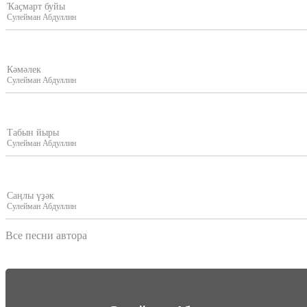
Ҡаҫмарт буйы
Сулейман Абдуллин
Кәмәлек
Сулейман Абдуллин
Табын йыры
Сулейман Абдуллин
Саңлы үҙәк
Сулейман Абдуллин
Все песни автора