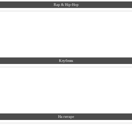
Rap & Hip-Hop
Клубняк
На гитаре