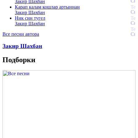
Закир Шахбан
Карап калам кошлар артыннан
Закир Шахбан
Ник син тугел
Закир Шахбан
Все песни автора
Закир Шахбан
Подборки