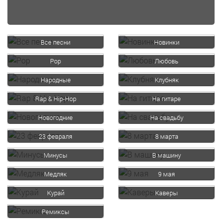
Все песни
Новинки
Pop
Любовь
Народные
Клубняк
Rap & Hip-Hop
На гитаре
Новогодние
На свадьбу
23 февраля
8 марта
Минусы
В машину
Медляк
9 мая
Курай
Каверы
Ремиксы