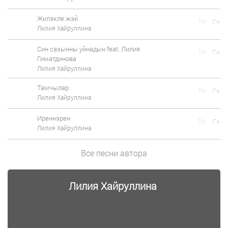
Жилэкле жэй
Лилия Хайруллина
Син сазынны уйнадын feat. Лилия
Гиматдинова
Лилия Хайруллина
Тамчылар
Лилия Хайруллина
Иреннэрен
Лилия Хайруллина
Все песни автора
Лилия Хайруллина