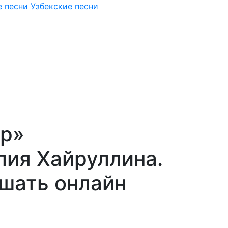
 песни
Узбекские песни
ар»
лия Хайруллина.
ушать онлайн