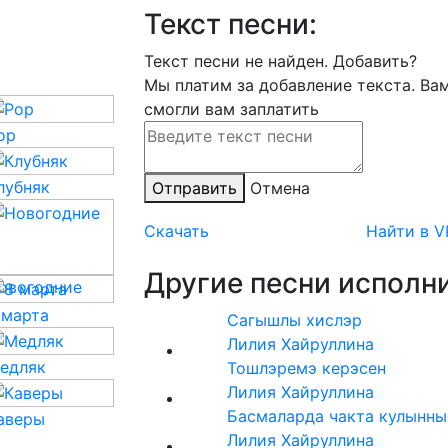
Текст песни:
Текст песни не найден.
Добавить?
Мы платим за добавление текста. Ва
смогли вам заплатить
op
лубняк
Отправить
Отмена
Скачать
Найти в V
Другие песни исполни
овогодние
 марта
Сагышлы хислэр
Лилия Хайруллина
едляк
Тошлэремэ керэсен
Лилия Хайруллина
Басмаларда чакта кулынны
аверы
Лилия Хайруллина