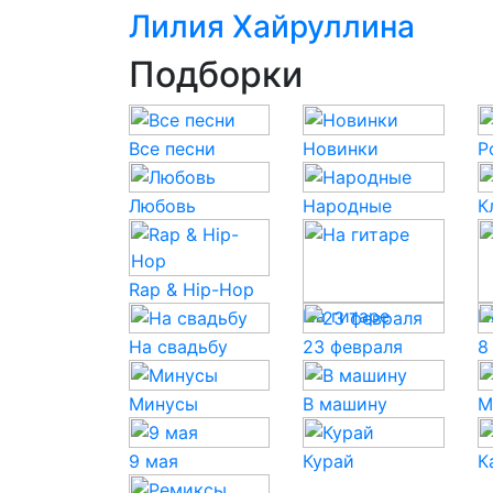
Лилия Хайруллина
Подборки
Все песни
Новинки
P
Любовь
Народные
К
Rap & Hip-Hop
На гитаре
Н
На свадьбу
23 февраля
8
Минусы
В машину
М
9 мая
Курай
К