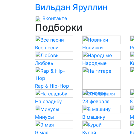
Вильдан Яруллин
Вконтакте
Подборки
Все песни
Новинки
P
Любовь
Народные
К
Rap & Hip-Hop
На гитаре
Н
На свадьбу
23 февраля
8
Минусы
В машину
М
9 мая
Курай
К