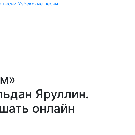
 песни
Узбекские песни
ем»
льдан Яруллин.
ушать онлайн