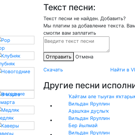
Текст песни:
Текст песни не найден.
Добавить?
Мы платим за добавление текста. Ва
смогли вам заплатить
op
Отправить
Отмена
лубняк
Скачать
Найти в V
Другие песни исполни
овогодние
Ҡайтам әле тыуған яҡтары
 марта
Вильдан Яруллин
Аҙашҡан дуҫлыҡ
едляк
Вильдан Яруллин
Бер йылмай
Вильдан Яруллин
аверы